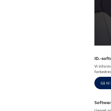
ID.-sof
Vi inform
forbedred
Gå ti
Softwar
Uanset om