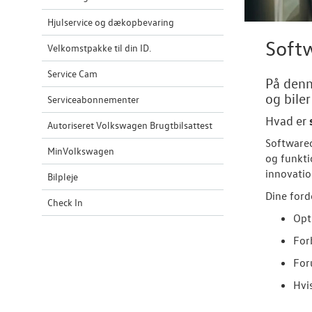
Hjulservice og dækopbevaring
Softw
Velkomstpakke til din ID.
Service Cam
På denn
og bile
Serviceabonnementer
Hvad er
Autoriseret Volkswagen Brugtbilsattest
Softwareo
MinVolkswagen
og funkti
innovatio
Bilpleje
Dine ford
Check In
Opt
For
For
Hvi