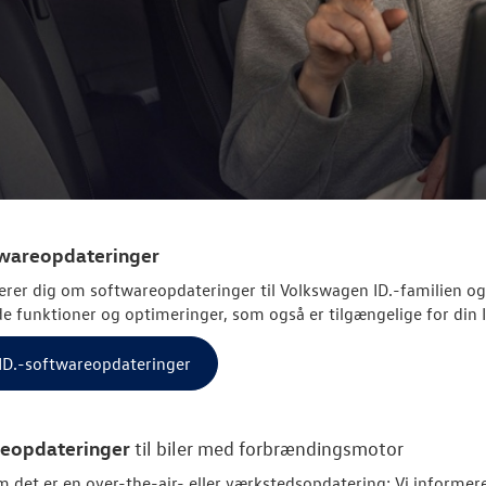
twareopdateringer
erer dig om softwareopdateringer til
Volkswagen
ID.-familien og
e funktioner og optimeringer, som også er tilgængelige for din I
l ID.-softwareopdateringer
eopdateringer
til biler med forbrændingsmotor
 det er en over-the-air- eller værkstedsopdatering: Vi informere