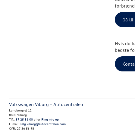
forbrændi
Gå ti
Hvis du h
bedste fo
Konta
Volkswagen Viborg - Autocentralen
Lundborgvej 12
8800 Viborg
Tlf.:
87 25 51 00
eller
Ring mig op
E-mail:
salg.viborg@autocentralen.com
CVR: 27 36 56 98