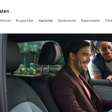
alen
lifornia
Brugte biler
Værksted
Skadecenter
Reservedele
Tilb