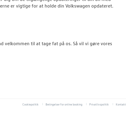
rne er vigtige for at holde din
Volkswagen
opdateret.
d velkommen til at tage fat på os. Så vil vi gøre vores
Cookiepolitik
Betingelser for online booking
Privatlivspolitik
Kontakt