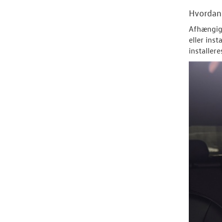
Hvorda
Afhængigt
eller ins
installer