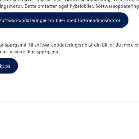
ngsmotor. Dette omfatter også hybridbiler. Softwareopdateringe
l softwareopdateringer for biler med forbrændingsmotor
ar spørgsmål til softwareopdateringerne af din bil, er du mere en
r at besvare dine spørgsmål.
kt os