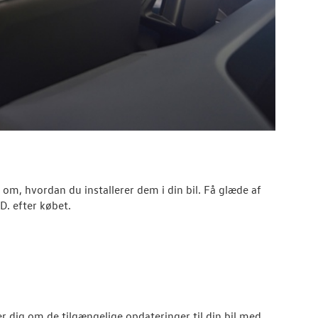
 om, hvordan du installerer dem i din bil. Få glæde af
D. efter købet.
r dig om de tilgængelige opdateringer til din bil med