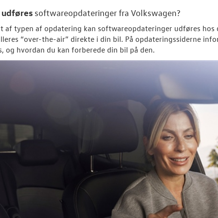
udføres
n
softwareopdateringer fra
Volkswagen
?
 af typen af opdatering kan softwareopdateringer udføres hos 
talleres “over-the-air” direkte i din bil. På opdateringssiderne i
es, og hvordan du kan forberede din bil på den.