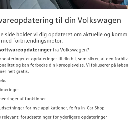
areopdatering til din Volkswagen
e side holder vi dig opdateret om aktuelle og komm
r med forbrændingsmotor.
softwareopdateringer
fra
Volkswagen
?
pdateringer er opdateringer til din bil, som sikrer, at den forbl
onalitet og kan forbedre din køreoplevelse. Vi fokuserer på løbe
ner helt gratis.
ele:
imeringer
bedringer af funktioner
udsætninger for nye applikationer, fx fra In-Car Shop
s relevant: forudsætninger for yderligere opdateringer