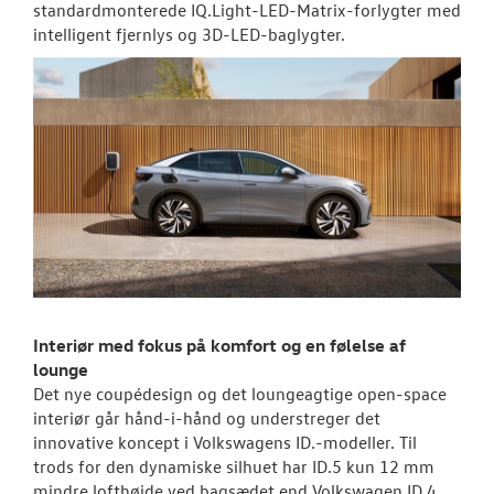
standardmonterede IQ.Light-LED-Matrix-forlygter med
intelligent fjernlys og 3D-LED-baglygter.
Den nye Tigua
Garanti
NYE VAREBILER
CALIFORNIA
BRUGTE BILER
VÆRKSTED
Interiør med fokus på komfort og en følelse af
lounge
SKADECENTER
Det nye coupédesign og det loungeagtige open-space
interiør går hånd-i-hånd og understreger det
RESERVEDELE
innovative koncept i Volkswagens ID.-modeller. Til
trods for den dynamiske silhuet har ID.5 kun 12 mm
mindre lofthøjde ved bagsædet end Volkswagen ID.4.
TILBEHØR