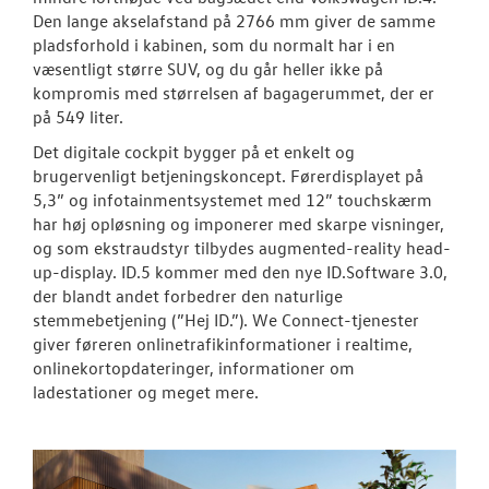
Den lange akselafstand på 2766 mm giver de samme
pladsforhold i kabinen, som du normalt har i en
NYHEDER
væsentligt større SUV, og du går heller ikke på
kompromis med størrelsen af bagagerummet, der er
OM OS
på 549 liter.
Det digitale cockpit bygger på et enkelt og
brugervenligt betjeningskoncept. Førerdisplayet på
5,3” og infotainmentsystemet med 12” touchskærm
har høj opløsning og imponerer med skarpe visninger,
og som ekstraudstyr tilbydes augmented-reality head-
up-display. ID.5 kommer med den nye ID.Software 3.0,
der blandt andet forbedrer den naturlige
stemmebetjening (”Hej ID.”). We Connect-tjenester
giver føreren onlinetrafikinformationer i realtime,
onlinekortopdateringer, informationer om
ladestationer og meget mere.