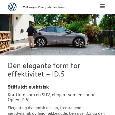
Volkswagen
Toggle
Volkswagen Viborg - Autocentralen
naviga
FORSIDE
NYE PERSONBI
Bestil prøvetu
Book en salgs
Den elegante form for
Byg din Volks
effektivitet – ID.5
Finansiering
Stilfuldt elektrisk
Privatleasing
Kraftfuld som en SUV, elegant som en coupé.
Oplev ID.5!
Elektrisk Volks
Elegant og dynamisk design, fremragende
aerodynamik og lang rækkevidde. Den nye ID.5 og den
Modeller