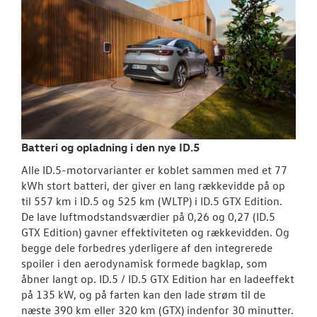
Batteri og opladning i den nye ID.5
Alle ID.5-motorvarianter er koblet sammen med et 77
kWh stort batteri, der giver en lang rækkevidde på op
til 557 km i ID.5 og 525 km (WLTP) i ID.5 GTX Edition.
De lave luftmodstandsværdier på 0,26 og 0,27 (ID.5
GTX Edition) gavner effektiviteten og rækkevidden. Og
begge dele forbedres yderligere af den integrerede
spoiler i den aerodynamisk formede bagklap, som
åbner langt op. ID.5 / ID.5 GTX Edition har en ladeeffekt
på 135 kW, og på farten kan den lade strøm til de
næste 390 km eller 320 km (GTX) indenfor 30 minutter.