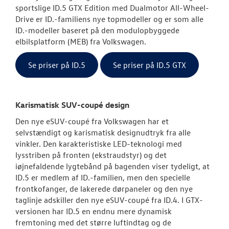
sportslige ID.5 GTX Edition med Dualmotor All-Wheel-
Drive er ID.-familiens nye topmodeller og er som alle
ID. Polo
ID.-modeller baseret på den modulopbyggede
elbilsplatform (MEB) fra Volkswagen.
Aktuelle kam
Se priser på ID.5
Se priser på ID.5 GTX
ID.3 Neo
ID.4
Karismatisk SUV-coupé design
Pendlerleasin
Den nye eSUV-coupé fra Volkswagen har et
selvstændigt og karismatisk designudtryk fra alle
ID. Cross
vinkler. Den karakteristiske LED-teknologi med
lysstriben på fronten (ekstraudstyr) og det
ID.5
iøjnefaldende lygtebånd på bagenden viser tydeligt, at
ID.5 er medlem af ID.-familien, men den specielle
ID. Buzz
frontkofanger, de lakerede dørpaneler og den nye
taglinje adskiller den nye eSUV-coupé fra ID.4. I GTX-
T-Roc
versionen har ID.5 en endnu mere dynamisk
fremtoning med det større luftindtag og de
ID.7 og ID.7 T