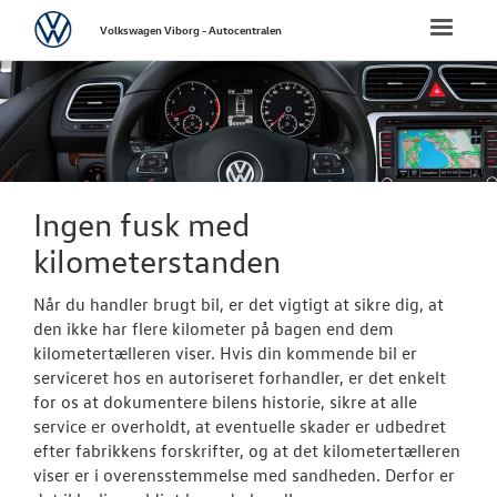
Volkswagen
Toggle
Volkswagen Viborg - Autocentralen
naviga
FORSIDE
NYE PERSONBI
NYE VAREBILER
Ingen fusk med
kilometerstanden
CALIFORNIA
Når du handler brugt bil, er det vigtigt at sikre dig, at
BRUGTE BILER
den ikke har flere kilometer på bagen end dem
kilometertælleren viser. Hvis din kommende bil er
serviceret hos en autoriseret forhandler, er det enkelt
Brugtbilsafdel
for os at dokumentere bilens historie, sikre at alle
service er overholdt, at eventuelle skader er udbedret
Finansiering
efter fabrikkens forskrifter, og at det kilometertælleren
viser er i overensstemmelse med sandheden. Derfor er
Ingen fusk m