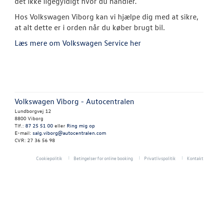
det ikke ligegyldigt hvor du handler.
kilometerstan
Hos Volkswagen Viborg kan vi hjælpe dig med at sikre,
Brugtbilsvurd
at alt dette er i orden når du køber brugt bil.
Læs mere om Volkswagen Service her
Autoriseret V
Brugtbilsattes
VÆRKSTED
Volkswagen Viborg - Autocentralen
SKADECENTER
Lundborgvej 12
8800 Viborg
Tlf.:
87 25 51 00
eller
Ring mig op
RESERVEDELE
E-mail:
salg.viborg@autocentralen.com
CVR: 27 36 56 98
TILBEHØR
Cookiepolitik
Betingelser for online booking
Privatlivspolitik
Kontakt
NYHEDER
OM OS