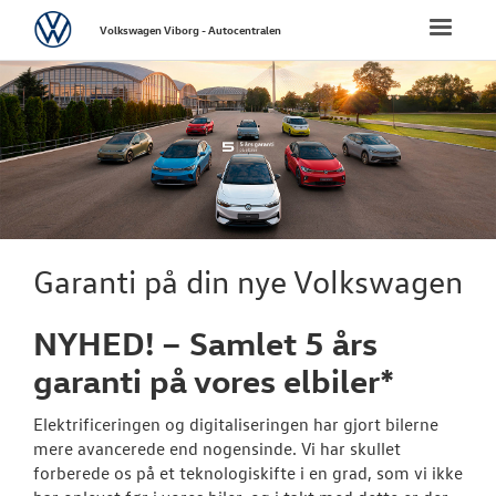
Volkswagen
Toggle
Volkswagen Viborg - Autocentralen
naviga
FORSIDE
NYE PERSONBI
Bestil prøvetu
Book en salgs
Garanti på din nye Volkswagen
Byg din Volks
NYHED! – Samlet 5 års
Finansiering
garanti på vores elbiler*
Privatleasing
Elektrificeringen og digitaliseringen har gjort bilerne
Elektrisk Volks
mere avancerede end nogensinde. Vi har skullet
forberede os på et teknologiskifte i en grad, som vi ikke
Modeller