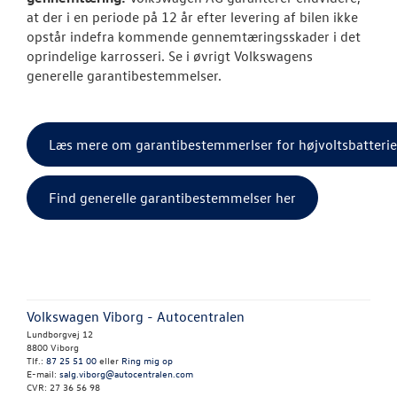
at der i en periode på 12 år efter levering af bilen ikke
opstår indefra kommende gennemtæringsskader i det
oprindelige karrosseri. Se i øvrigt Volkswagens
generelle garantibestemmelser.
Læs mere om garantibestemmerlser for højvoltsbatterie
Find generelle garantibestemmelser her
Volkswagen Viborg - Autocentralen
Lundborgvej 12
8800 Viborg
Tlf.:
87 25 51 00
eller
Ring mig op
E-mail:
salg.viborg@autocentralen.com
CVR: 27 36 56 98