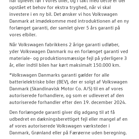
har oplevet før i vores biler, og i takt med dette er der
opstået et behov for ekstra tryghed, når vi skal
ID. Polo
investere i en ny bil. Det ønsker vi hos Volkswagen
Danmark at imødekomme med introduktionen af en ny
Aktuelle kam
forlænget garanti, der samlet giver 5 års garanti på
vores elbiler.
ID.3 Neo
Når Volkswagen fabrikkens 2 årige garanti udløber,
yder Volkswagen Danmark nu en forlænget garanti ved
ID.4
materiale- og produktionsmæssige fejl på yderligere 3
år, eller indtil bilen har kørt maksimalt 150.000 km.
Pendlerleasin
*Volkswagen Danmarks garanti gælder for alle
batterielektriske biler (BEV), der er solgt af Volkswagen
ID. Cross
Danmark (Skandinavisk Motor Co. A/S) til en af vores
autoriserede forhandlere, og som er udleveret af den
ID.5
autoriserede forhandler efter den 19. december 2024.
ID. Buzz
Den forlængede garanti giver dig adgang til at få
udbedret en dækningsberettiget fejl eller mangel af en
T-Roc
af vores autoriserede Volkswagen værksteder i
Danmark, Grønland eller på Færøerne uden beregning.
ID.7 og ID.7 T