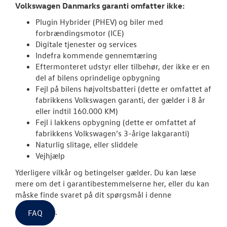
Volkswagen Danmarks garanti omfatter ikke:
Den nye Tigua
Plugin Hybrider (PHEV) og biler med
forbrændingsmotor (ICE)
Garanti
Digitale tjenester og services
Indefra kommende gennemtæring
NYE VAREBILER
Eftermonteret udstyr eller tilbehør, der ikke er en
del af bilens oprindelige opbygning
Fejl på bilens højvoltsbatteri (dette er omfattet af
CALIFORNIA
fabrikkens Volkswagen garanti, der gælder i 8 år
eller indtil 160.000 KM)
BRUGTE BILER
Fejl i lakkens opbygning (dette er omfattet af
fabrikkens Volkswagen’s 3-årige lakgaranti)
Naturlig slitage, eller sliddele
VÆRKSTED
Vejhjælp
SKADECENTER
Yderligere vilkår og betingelser gælder. Du kan læse
mere om det i garantibestemmelserne her, eller du kan
måske finde svaret på dit spørgsmål i denne
RESERVEDELE
.
FAQ
TILBEHØR