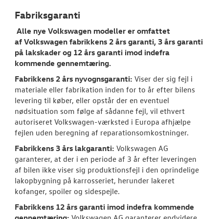
Fabriksgaranti
NYHEDER
Alle nye
Volkswagen
modeller er omfattet
af
Volkswagen
fabrikkens 2 års garanti, 3 års garanti
OM OS
på lakskader og 12 års garanti imod indefra
kommende gennemtæring.
Fabrikkens 2 års nyvognsgaranti:
Viser der sig fejl i
materiale eller fabrikation inden for to år efter bilens
levering til køber, eller opstår der en eventuel
nødsituation som følge af sådanne fejl, vil ethvert
autoriseret
Volkswagen
-værksted i Europa afhjælpe
fejlen uden beregning af reparationsomkostninger.
Fabrikkens 3 års lakgaranti:
Volkswagen
AG
garanterer, at der i en periode af 3 år efter leveringen
af bilen ikke viser sig produktionsfejl i den oprindelige
lakopbygning på karrosseriet, herunder lakeret
kofanger, spoiler og sidespejle.
Fabrikkens 12 års garanti imod indefra kommende
gennemtæring:
Volkswagen
AG garanterer endvidere,