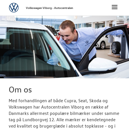
Volkswagen
Toggle
Volkswagen Viborg - Autocentralen
naviga
FORSIDE
NYE PERSONBI
NYE VAREBILER
CALIFORNIA
BRUGTE BILER
Om os
VÆRKSTED
Med forhandlingen af både Cupra, Seat, Skoda og
Volkswagen har Autocentralen Viborg en række af
Danmarks allermest populære bilmærker under samme
SKADECENTER
tag på Lundborgvej 12. Alle mærker er kendetegnede
ved kvalitet og brugerglæde i absolut topklasse - og i