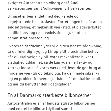
RESERVEDELE
øvrigt er Autocentralen Viborg også Audi
Servicepartner samt Volkswagen Erhvervscenter.
TILBEHØR
Bilhuset er bemandet med dedikerede og
begejstrerede bilentusiaster. Forretningen består af en
salgsafdeling, et mekanisk værksted, et pladeværksted,
NYHEDER
en tilbehørs- og reservedelsafdeling, samt en
administrationsafdeling.
OM OS
I vores salgsafdeling yder vi dig den bedste rådgivning,
så du føler dig tryg, og får opfyldt præcis dine behov,
Personale
når du skal vælge ny bil. Vores mekanikere bliver til
stadighed uddannet, så de kan yde en effektiv og
Kontakt
korrekt indsats på vores værksted, hvor de gør brug af
moderne værktøj og teknologi. På den måde sikrer vi
Forbrugerkla
dig en problemfri hverdag – både når du skal købe bil,
og når du benytter den i dagligdagen.
Betingelser
En af Danmarks stærkeste bilkoncerner
Åbningstider 
Autocentralen er en af landets største bilkoncerner
Job og karrier
med en række bilhuse i Jylland samt i