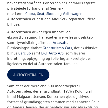
hovedstadsområdet. Koncernen er Danmarks største
privatejede forhandler af Semler-
mærkerne
Cupra
,
Seat
,
Skoda
og
Volkswagen
.
Autocentralen er desuden Audi Servicepartner i flere
bilhuse.
Autocentralen driver egen import- og
eksportforretning, har eget erhvervsleasingselskab
samt tyverisikringsfirmaet
Arcasafe
.
Flexleasingselskabet
Granturismo Cars
, det eksklusive
bilhus
Carclub
samt
DKT Auto A/S
, som leverer
indretning, opbygning og foliering af køretøjer, er
ligeledes en del af Autocentralen-familien.
AUTOCENTRALEN
Samlet er der mere end 500 medarbejdere i
Autocentralen, der er grundlagt i 1976 i Kolding af
Knud Majgaard Jensen. Koncernen ejes og drives
fortsat af grundlæggeren sammen med sønnerne Palle
og Anders Jensen, der er henholdsvis salgsdirektør og