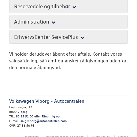
Reservedele og tilbehør
Administration
ErhvervsCenter ServicePlus
Vi holder derudover åbent efter aftale. Kontakt vores
salgsafdeling, såfremt du ønsker rådgivningen udenfor
den normale åbningstid.
Volkswagen Viborg - Autocentralen
Lundborgvej 12
8800 Viborg
Tlf.:
87 25 51 00
eller
Ring mig op
E-mail:
salg.viborg@autocentralen.com
CVR: 27 36 56 98
Cookiepolitik
Betingelser for online booking
Privatlivspolitik
Kontakt