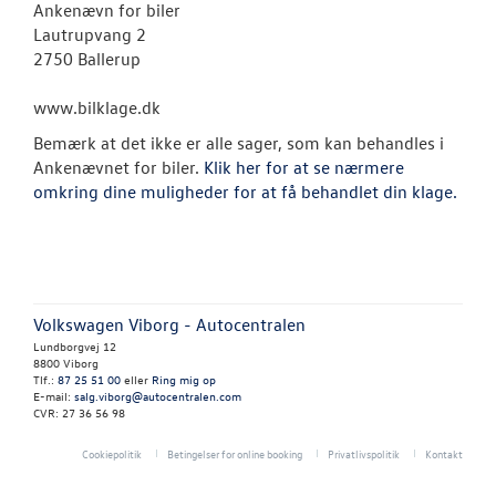
RESERVEDELE
Ankenævn for biler
Lautrupvang 2
2750 Ballerup
TILBEHØR
www.bilklage.dk
NYHEDER
Bemærk at det ikke er alle sager, som kan behandles i
Ankenævnet for biler.
Klik her for at se nærmere
OM OS
omkring dine muligheder for at få behandlet din klage.
Personale
Kontakt
Volkswagen Viborg - Autocentralen
Forbrugerkla
Lundborgvej 12
8800 Viborg
Betingelser
Tlf.:
87 25 51 00
eller
Ring mig op
E-mail:
salg.viborg@autocentralen.com
CVR: 27 36 56 98
Åbningstider 
Cookiepolitik
Betingelser for online booking
Privatlivspolitik
Kontakt
Job og karrier