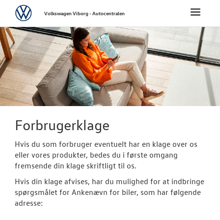
Volkswagen
Toggle
Volkswagen Viborg - Autocentralen
naviga
FORSIDE
NYE PERSONBI
NYE VAREBILER
CALIFORNIA
Forbrugerklage
Hvis du som forbruger eventuelt har en klage over os
BRUGTE BILER
eller vores produkter, bedes du i første omgang
fremsende din klage skriftligt til os.
VÆRKSTED
Hvis din klage afvises, har du mulighed for at indbringe
spørgsmålet for Ankenævn for biler, som har følgende
SKADECENTER
adresse: