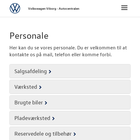
Volkswagen
Toggle
Volkswagen Viborg - Autocentralen
naviga
FORSIDE
Personale
NYE PERSONBI
Her kan du se vores personale. Du er velkommen til at
kontakte os på mail, telefon eller komme forbi.
NYE VAREBILER
Salgsafdeling
CALIFORNIA
Værksted
BRUGTE BILER
Brugte biler
VÆRKSTED
Pladeværksted
SKADECENTER
Reservedele og tilbehør