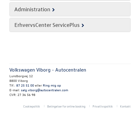
RESERVEDELE
Administration
TILBEHØR
ErhvervsCenter ServicePlus
NYHEDER
OM OS
Personale
Volkswagen Viborg - Autocentralen
Lundborgvej 12
Kontakt
8800 Viborg
Tlf.:
87 25 51 00
eller
Ring mig op
E-mail:
salg.viborg@autocentralen.com
Forbrugerkla
CVR: 27 36 56 98
Cookiepolitik
Betingelser for online booking
Privatlivspolitik
Kontakt
Betingelser
Åbningstider 
Job og karrier