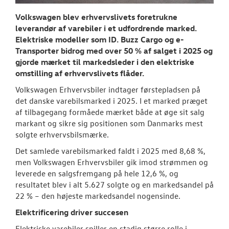
RESERVEDELE
Volkswagen blev erhvervslivets foretrukne
leverandør af varebiler i et udfordrende marked.
TILBEHØR
Elektriske modeller som ID. Buzz Cargo og e-
Transporter bidrog med over 50 % af salget i 2025 og
NYHEDER
gjorde mærket til markedsleder i den elektriske
omstilling af erhvervslivets flåder.
Tilmeld dig V
Volkswagen Erhvervsbiler indtager førstepladsen på
Danmarks nyh
det danske varebilsmarked i 2025. I et marked præget
af tilbagegang formåede mærket både at øge sit salg
Aktuelt
markant og sikre sig positionen som Danmarks mest
solgte erhvervsbilsmærke.
OM OS
Det samlede varebilsmarked faldt i 2025 med 8,68 %,
men Volkswagen Erhvervsbiler gik imod strømmen og
leverede en salgsfremgang på hele 12,6 %, og
resultatet blev i alt 5.627 solgte og en markedsandel på
22 % – den højeste markedsandel nogensinde.
Elektrificering driver succesen
Elektriske varebiler spiller en stadig større rolle i