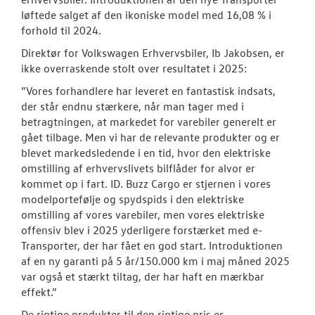
løftede salget af den ikoniske model med 16,08 % i
forhold til 2024.
Direktør for Volkswagen Erhvervsbiler, Ib Jakobsen, er
ikke overraskende stolt over resultatet i 2025:
”Vores forhandlere har leveret en fantastisk indsats,
der står endnu stærkere, når man tager med i
betragtningen, at markedet for varebiler generelt er
gået tilbage. Men vi har de relevante produkter og er
blevet markedsledende i en tid, hvor den elektriske
omstilling af erhvervslivets bilflåder for alvor er
kommet op i fart. ID. Buzz Cargo er stjernen i vores
modelportefølje og spydspids i den elektriske
omstilling af vores varebiler, men vores elektriske
offensiv blev i 2025 yderligere forstærket med e-
Transporter, der har fået en god start. Introduktionen
af en ny garanti på 5 år/150.000 km i maj måned 2025
var også et stærkt tiltag, der har haft en mærkbar
effekt.”
De rigtige produkter til den rigtige pris er