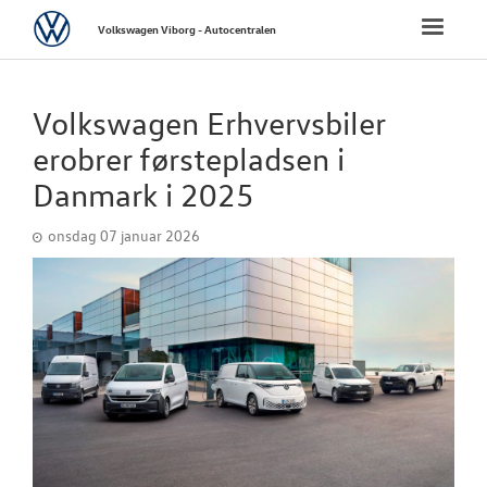
Volkswagen
Toggle
Volkswagen Viborg - Autocentralen
naviga
FORSIDE
Volkswagen Erhvervsbiler
NYE PERSONBI
erobrer førstepladsen i
Danmark i 2025
NYE VAREBILER
onsdag 07 januar 2026
CALIFORNIA
BRUGTE BILER
VÆRKSTED
SKADECENTER