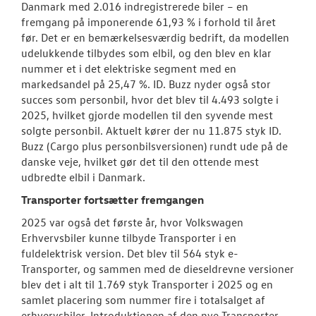
Danmark med 2.016 indregistrerede biler – en
fremgang på imponerende 61,93 % i forhold til året
før. Det er en bemærkelsesværdig bedrift, da modellen
udelukkende tilbydes som elbil, og den blev en klar
nummer et i det elektriske segment med en
markedsandel på 25,47 %. ID. Buzz nyder også stor
succes som personbil, hvor det blev til 4.493 solgte i
2025, hvilket gjorde modellen til den syvende mest
solgte personbil. Aktuelt kører der nu 11.875 styk ID.
Buzz (Cargo plus personbilsversionen) rundt ude på de
danske veje, hvilket gør det til den ottende mest
udbredte elbil i Danmark.
Transporter fortsætter fremgangen
2025 var også det første år, hvor Volkswagen
Erhvervsbiler kunne tilbyde Transporter i en
fuldelektrisk version. Det blev til 564 styk e-
Transporter, og sammen med de dieseldrevne versioner
blev det i alt til 1.769 styk Transporter i 2025 og en
samlet placering som nummer fire i totalsalget af
erhvervsbiler. Introduktionen af den nye Transporter